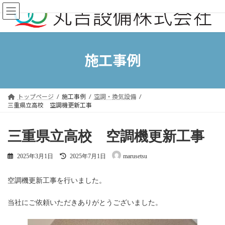
コ
ナ
ン
ビ
テ
ゲ
ン
ー
ツ
シ
へ
ョ
施工事例
ス
ン
キ
に
ッ
移
プ
動
トップページ
施工事例
空調・換気設備
三重県立高校 空調機更新工事
三重県立高校 空調機更新工事
最
2025年3月1日
2025年7月1日
marusetsu
終
更
新
空調機更新工事を行いました。
日
時
当社にご依頼いただきありがとうございました。
: