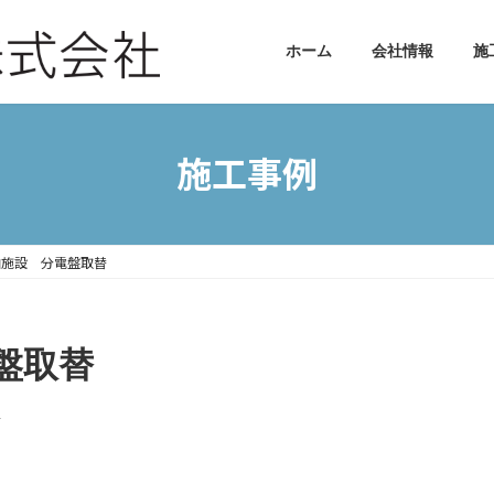
ホーム
会社情報
施
施工事例
泊施設 分電盤取替
盤取替
u