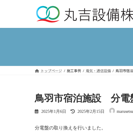
コ
ナ
ン
ビ
テ
ゲ
ン
ー
ツ
シ
へ
ョ
ス
ン
キ
に
ッ
移
プ
動
トップページ
施工事例
電気・通信設備
鳥羽市宿
鳥羽市宿泊施設 分電
最
2025年1月6日
2025年2月15日
marusets
終
更
新
分電盤の取り換えを行いました。
日