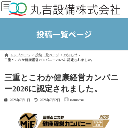
コ
ナ
ン
ビ
テ
ゲ
ン
ー
ツ
シ
へ
ョ
投稿一覧ページ
ス
ン
キ
に
ッ
移
プ
動
トップページ
投稿一覧ページ
お知らせ
三重とこわか健康経営カンパニー2026に認定されました。
三重とこわか健康経営カンパニ
ー2026に認定されました。
最
2026年7月1日
2026年7月2日
marusetsu
終
更
新
日
時
: